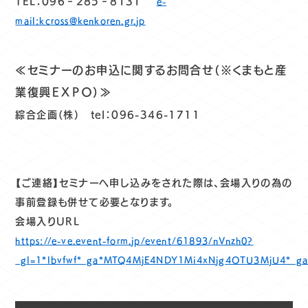
TEL：096‐285‐8131
e-
mail:kcross@kenkoren.gr.jp
≪セミナーのお申込に関するお問合せ（※くまもと産
業復興ＥＸＰＯ）≫
綜合企画（株） tel：096-346-1711
【ご連絡】セミナーへ申し込みをされた際は、会場入りの為の
事前登録も併せて必要となります。
会場入りURL
https://e-ve.event-form.jp/event/61893/nVnzh0?
_gl=1*lbvfwf*_ga*MTQ4MjE4NDY1Mi4xNjg4OTU3MjU4*